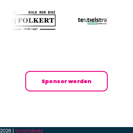
Sponsor worden
2026 |
GrootMedia