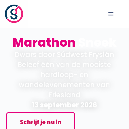
Marathon
Sneek
Dwars door Súdwest Fryslân
Beleef één van
de mooiste
hardloop- en
wandelevenementen van
Friesland
13 september 2026
Schrijf je nu in