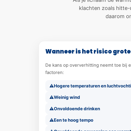
klachten zoals hitte-
daarom om
Wanneer is het risico grote
De kans op oververhitting neemt toe bij
factoren:
Hogere temperaturen en luchtvocht
Weinig wind
Onvoldoende drinken
Een te hoog tempo