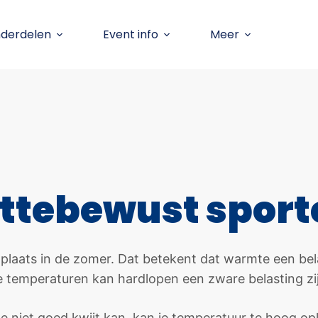
nderdelen
Event info
Meer
ittebewust sport
laats in de zomer. Dat betekent dat warmte een bela
 temperaturen kan hardlopen een zware belasting zij
e niet goed kwijt kan, kan je temperatuur te hoog opl