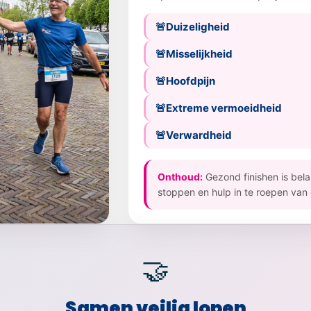
Duizeligheid
Misselijkheid
Hoofdpijn
Extreme vermoeidheid
Verwardheid
Onthoud:
Gezond finishen is belan
stoppen en hulp in te roepen va
🤝
Samen veilig lopen