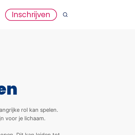
Inschrijven
en
ngrijke rol kan spelen.
n voor je lichaam.
open. Dit kan leiden tot