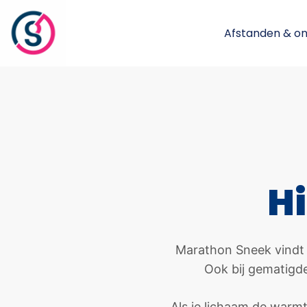
Afstanden & o
H
Marathon Sneek vindt p
Ook bij gematigde
Als je lichaam de warmt