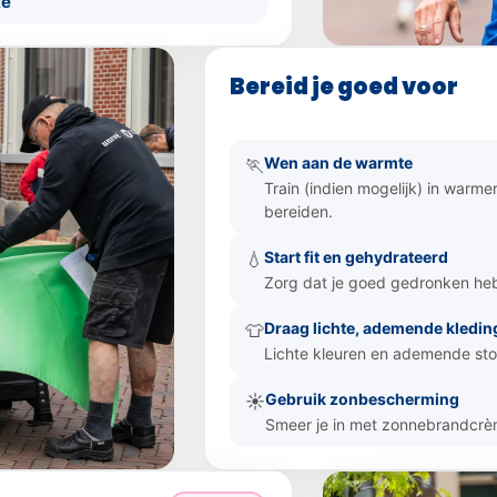
te
Bereid je goed voor
Wen aan de warmte
🏃
Train (indien mogelijk) in warm
bereiden.
Start fit en gehydrateerd
💧
Zorg dat je goed gedronken hebt
Draag lichte, ademende kledin
👕
Lichte kleuren en ademende stoff
Gebruik zonbescherming
☀️
Smeer je in met zonnebrandcrè