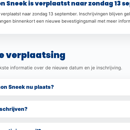
n Sneek is verplaatst naar zondag 13 s
verplaatst naar zondag 13 september. Inschrijvingen blijven g
angen binnenkort een nieuwe bevestigingsmail met meer inform
e verplaatsing
kste informatie over de nieuwe datum en je inschrijving.
on Sneek nu plaats?
t naar zondag 13 september.
nschrijven?
uidige inschrijving blijft geldig en wordt automatisch meegenom