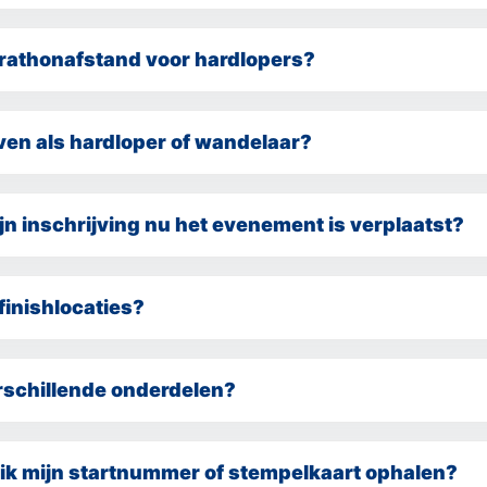
ve marathon of de Kidsrun. Voor wandelaars: halve of hele marat
rathonafstand voor hardlopers?
ns deze eerste editie nog geen marathon voor hardlopers aan h
 voor de huidige organisatie. Het doel is om een fantastisch e
jven als hardloper of wandelaar?
tten en in een latere editie uit te breiden met een marathon vo
eopend. Via de inschrijfpagina op de officiële website van Mara
derdelen. Heb je je al ingeschreven? Dan blijft je inschrijving
jn inschrijving nu het evenement is verplaatst?
jven.
le inschrijvingen worden automatisch meegenomen naar zondag 
ieuwe bevestigingsmail met meer informatie.
 finishlocaties?
ndt plaats op het Martiniplein in Sneek.
erschillende onderdelen?
l heeft een eigen starttijd. Het programma blijft vooralsnog ge
programmapagina
 worden bijgewerkt op de
.
ik mijn startnummer of stempelkaart ophalen?