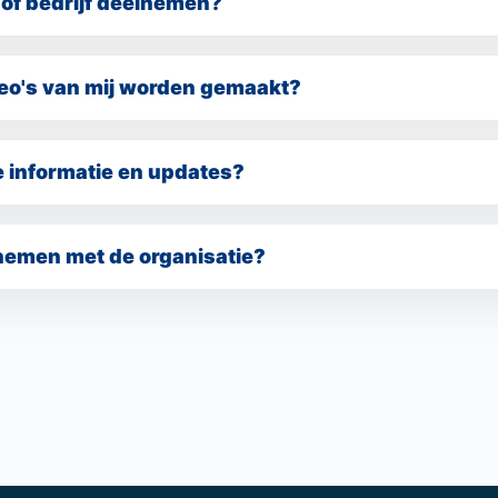
 of bedrijf deelnemen?
 of bedrijf is mogelijk aan de 4 Mijl van Sneek Businessrun.
deo's van mij worden gemaakt?
n foto- en video-opnames gemaakt. Door in te schrijven geef 
waarop je herkenbaar in beeld bent, voor promotionele en com
e informatie en updates?
is te vinden op de officiële website en via de socialmediakana
nemen met de organisatie?
marathonsneek@grootmedia.nl
 contactformulier of via
.