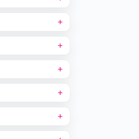
ijwilligers om de veiligheid
eid. Je bent zelf
leeg dan vooraf je huisarts.
starttijden, extra
nt. Veiligheid staat voor
.
rs ontvangen een