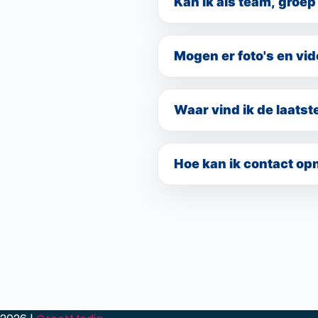
Kan ik als team, groep
Ja, deelname als team, groep
Mogen er foto's en vi
Tijdens het evenement worde
gebruik van beeldmateriaal 
Waar vind ik de laatst
Marathon Sneek.
De meest actuele informatie 
Hoe kan ik contact op
Contact opnemen kan via het