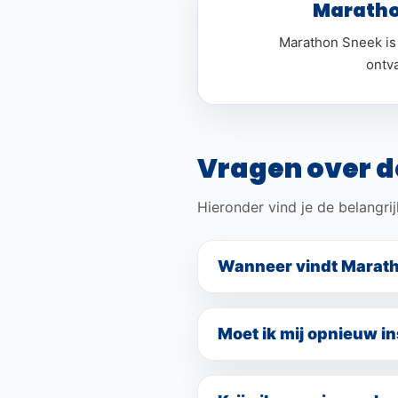
Maratho
Marathon Sneek is 
ontv
Vragen over d
Hieronder vind je de belangrij
Wanneer vindt Marath
Marathon Sneek is verplaats
Moet ik mij opnieuw i
Nee, dat is niet nodig. Je h
september.