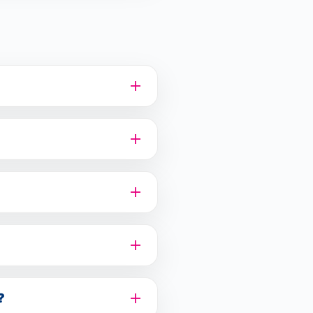
et start en finish in het
 en de 4 & 10 Mijl van
wandelafstanden.
rtiniplein in Sneek.
s als wandelaars. Er zijn
 het parcours en de sfeer.
 10 Mijl van Sneek.
 vergroten.
?