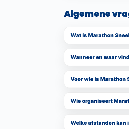
vanwege de logistieke orga
Algemene vra
Wat is Marathon Snee
Marathon Sneek is een nieuw
centrum van Sneek. Het even
Wanneer en waar vind
Sneek en biedt meerdere afs
Marathon Sneek vindt plaats 
Voor wie is Marathon
Marathon Sneek is bedoeld vo
afstanden voor recreanten, f
Wie organiseert Mara
Marathon Sneek is overgenom
GrootMedia organiseert Mara
Welke afstanden kan 