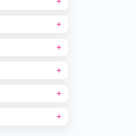
ver hun deelname.
startbewijs te koop
.
n onderdelen die gepland
eptember is zorgvuldig
houden we rekening met
ber het beste binnen de
len is helaas niet mogelijk