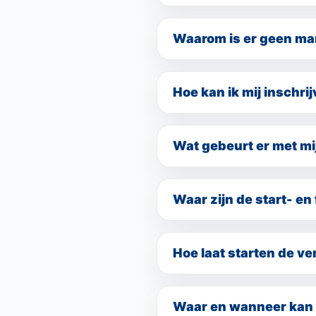
Voor hardlopers: 4 mijl, hal
Waarom is er geen ma
Er is voor gekozen om tijde
omdat dit nu nog te groot is
Hoe kan ik mij inschri
hardloopafstanden neer te ze
De inschrijving is opnieuw g
aanmelden voor één van de on
Wat gebeurt er met mi
je je niet opnieuw in te schri
Je hoeft niets te doen. Al
ontvangen binnenkort een n
Waar zijn de start- en
De start- en finishlocatie vi
Hoe laat starten de v
Elke afstand en elk onderdee
wijzigingen. De starttijden
Waar en wanneer kan 