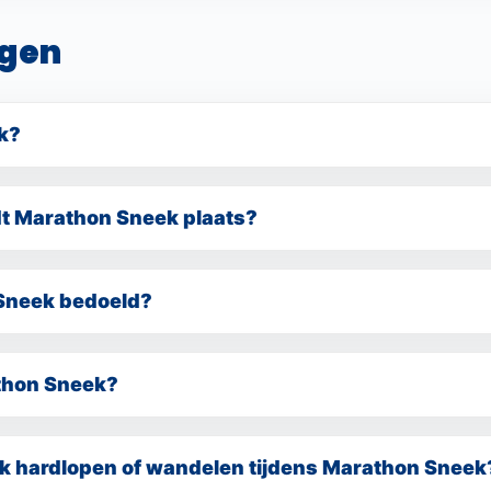
nisatie rondom het evenement.
gen
k?
 hardloop- en wandelevenement dwars door Súdwest-Fryslân, m
ement is ontstaan uit de samenvoeging van de Mar-athon Sneek
t Marathon Sneek plaats?
tanden voor zowel recreatieve als ervaren lopers en diverse 
op zondag 13 september. De start- en finishlocatie blijft het Ma
 Sneek bedoeld?
or iedereen die graag sportief in beweging is, zowel hardloper
anatieke sporters en deelnemers die vooral willen genieten van
thon Sneek?
en door GrootMedia, lokale uitgever en organisator van de 4 &
thon Sneek met als missie om de betrokkenheid in de regio te
ik hardlopen of wandelen tijdens Marathon Sneek