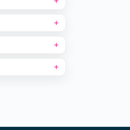
je toestemming voor het
municatieve doeleinden van
len van Marathon Sneek.