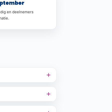
eptember
eldig en deelnemers
atie.
en naar zondag 13