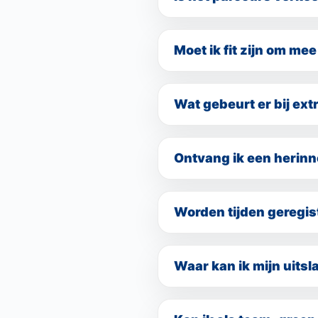
Het parcours is zoveel mogel
van alle deelnemers te waar
Moet ik fit zijn om me
Deelname gebeurt volledig o
verantwoordelijk voor de ins
Wat gebeurt er bij ex
Bij extreme weersomstandigh
verzorgingsposten of in uitz
Ontvang ik een herinn
ons altijd voorop. Bekijk onz
Ja, alle deelnemers die de f
Worden tijden geregis
Voor hardlopers worden de t
Waar kan ik mijn uits
Hardlopers kunnen hun uitsla
deelnamebevestiging of kun