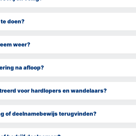
ijk verkeersvrij en wordt begeleid door verkeersregelaars en vr
borgen.
e te doen?
p eigen risico en vraagt een goede fysieke en mentale gezondh
chatting of je geschikt bent om deel te nemen. Twijfel je? Raadp
treem weer?
eden kan de organisatie maatregelen nemen, zoals aangepaste 
onderlijke gevallen het aanpassen of annuleren van het eveneme
ering na afloop?
hittebewust sporten
e tips voor
.
inish bereiken ontvangen een officiële Marathon Sneek-medaille
treerd voor hardlopers en wandelaars?
ijden elektronisch geregistreerd.
lag of deelnamebewijs terugvinden?
g na afloop online bekijken via de officiële website. Wandelaa
nen hun deelname terugzien in het deelnemersoverzicht.