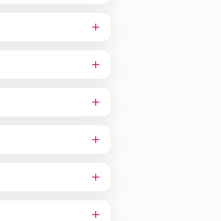
hon.
et programma toe te voegen,
venement met kortere
or hardlopers.
thon Sneek kun je je
 automatisch geldig en hoef
13 september. Deelnemers
lijk, onder voorbehoud van