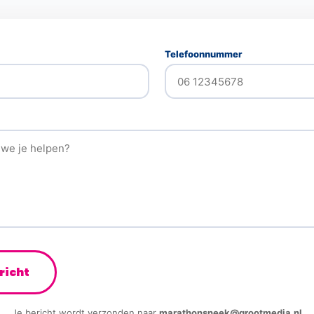
Telefoonnummer
richt
Je bericht wordt verzonden naar
marathonsneek@grootmedia.nl