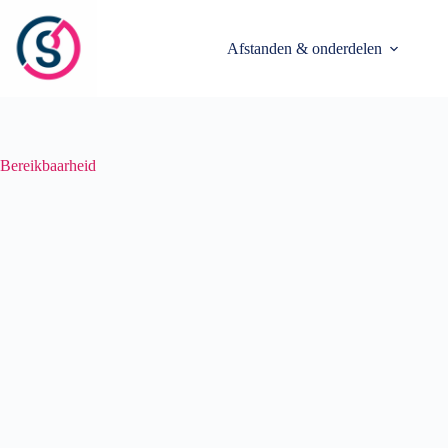
Ga
naar
de
Afstanden & onderdelen
inhoud
Bereikbaarheid