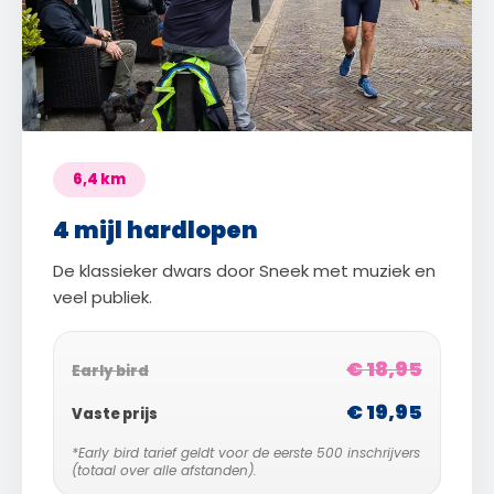
6,4 km
4 mijl hardlopen
De klassieker dwars door Sneek met muziek en
veel publiek.
€ 18,95
Early bird
€ 19,95
Vaste prijs
*Early bird tarief geldt voor de eerste 500 inschrijvers
(totaal over alle afstanden).