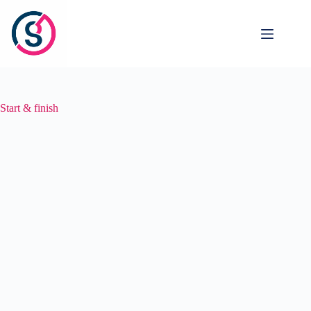
Ga
naar
de
inhoud
Start & finish