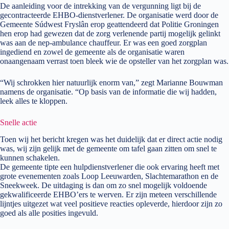
De aanleiding voor de intrekking van de vergunning ligt bij de
gecontracteerde EHBO-dienstverlener. De organisatie werd door de
Gemeente Súdwest Fryslân erop geattendeerd dat Politie Groningen
hen erop had gewezen dat de zorg verlenende partij mogelijk gelinkt
was aan de nep-ambulance chauffeur. Er was een goed zorgplan
ingediend en zowel de gemeente als de organisatie waren
onaangenaam verrast toen bleek wie de opsteller van het zorgplan was.
“Wij schrokken hier natuurlijk enorm van,” zegt Marianne Bouwman
namens de organisatie. “Op basis van de informatie die wij hadden,
leek alles te kloppen.
Snelle actie
Toen wij het bericht kregen was het duidelijk dat er direct actie nodig
was, wij zijn gelijk met de gemeente om tafel gaan zitten om snel te
kunnen schakelen.
De gemeente tipte een hulpdienstverlener die ook ervaring heeft met
grote evenementen zoals Loop Leeuwarden, Slachtemarathon en de
Sneekweek. De uitdaging is dan om zo snel mogelijk voldoende
gekwalificeerde EHBO’ers te werven. Er zijn meteen verschillende
lijntjes uitgezet wat veel positieve reacties opleverde, hierdoor zijn zo
goed als alle posities ingevuld.